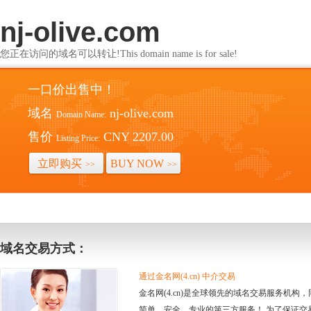
nj-olive.com
您正在访问的域名可以转让!This domain name is for sale!
一口价出售中！
域名
nj-olive.com
Domain Name:
售价
CNY 2207.00
Listing Price:
立即购买
BUY NOW
>>
>>
域名交易方式：
通过金名网(4.cn) 中介交易
金名网(4.cn)是全球领先的域名交易服务机
简单、安全、专业的第三方服务！ 为了保证交