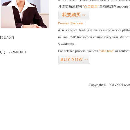
具体交易流程可
“点击这里”
查看或咨询support@
我要购买
>>
Process Overview:
4.cn is a world leading domain escrow service plat
million RMB transaction volume every year. We promi
联系我们
5 workdays.
For detailed process, you can
“visit here”
or contact
QQ：2726103981
BUY NOW
>>
Copyright © 1998 -2025 www.